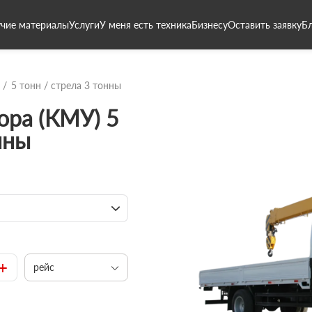
чие материалы
Услуги
У меня есть техника
Бизнесу
Оставить заявку
Б
5 тонн / стрела 3 тонны
ора (КМУ) 5
нны
+
рейс