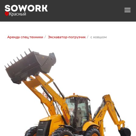
Красный
Аренда спец.техники
Экскаватор-погрузчик
с ковшом