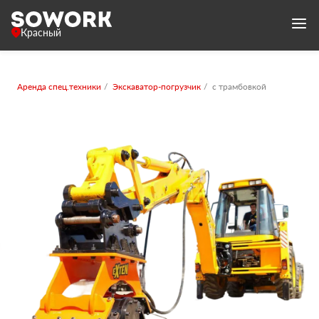
Красный
Аренда спец.техники
Экскаватор-погрузчик
с трамбовкой