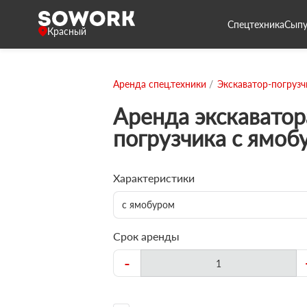
Спецтехника
Сыпу
Красный
Аренда спец.техники
Экскаватор-погрузч
Аренда экскаватор
погрузчика с ямоб
Характеристики
с ямобуром
Срок аренды
-