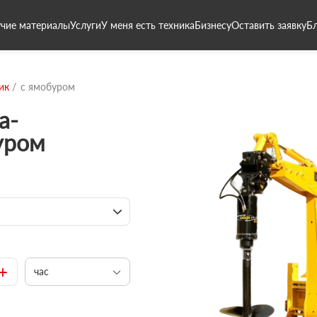
чие материалы
Услуги
У меня есть техника
Бизнесу
Оставить заявку
Б
ик
с ямобуром
а-
уром
+
час