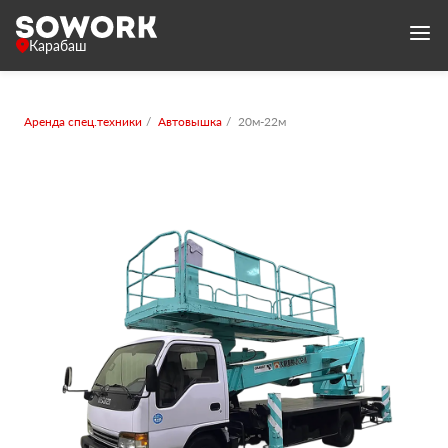
Карабаш
Аренда спец.техники
Автовышка
20м-22м