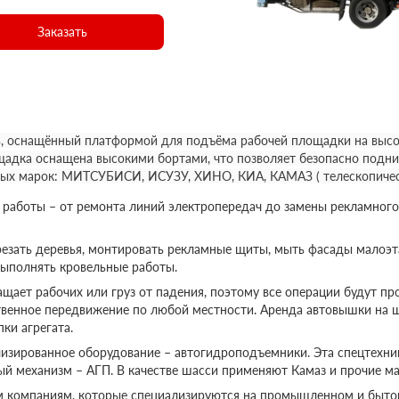
Заказать
, оснащённый платформой для подъёма рабочей площадки на высот
щадка оснащена высокими бортами, что позволяет безопасно подни
ных марок: МИТСУБИСИ, ИСУЗУ, ХИНО, КИА, КАМАЗ ( телескопичес
аботы – от ремонта линий электропередач до замены рекламного
езать деревья, монтировать рекламные щиты, мыть фасады малоэт
выполнять кровельные работы.
ает рабочих или груз от падения, поэтому все операции будут пр
твенное передвижение по любой местности. Аренда автовышки на 
ки агрегата.
изированное оборудование – автогидроподъемники. Эта спецтехник
ый механизм – АГП. В качестве шасси применяют Камаз и прочие ма
м компаниям, которые специализируются на промышленном и бытов