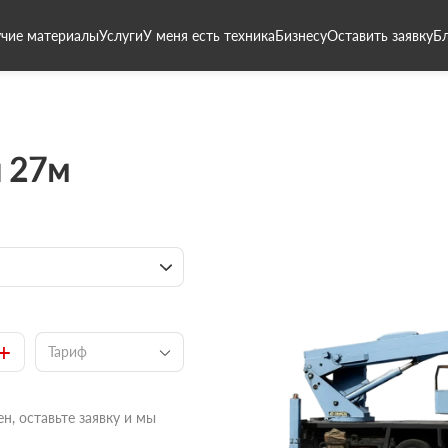
чие материалы
Услуги
У меня есть техника
Бизнесу
Оставить заявку
Б
 27м
+
Тариф
н, оставьте заявку и мы