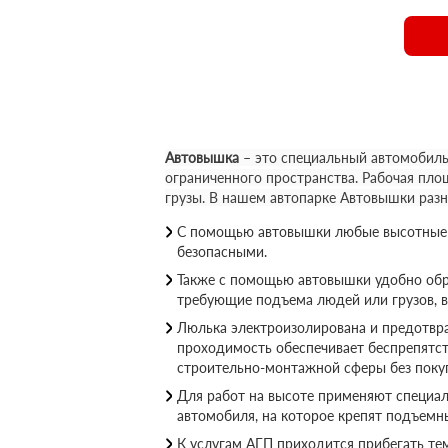
Автовышка
– это специальный автомобиль
ограниченного пространства. Рабочая пло
грузы. В нашем автопарке Автовышки раз
С помощью автовышки любые высотные р
безопасными.
Также с помощью автовышки удобно обр
требующие подъема людей или грузов, 
Люлька электроизолирована и предотвращ
проходимость обеспечивает беспрепятс
строительно-монтажной сферы без покуп
Для работ на высоте применяют специал
автомобиля, на которое крепят подъемн
К услугам АГП приходится прибегать те