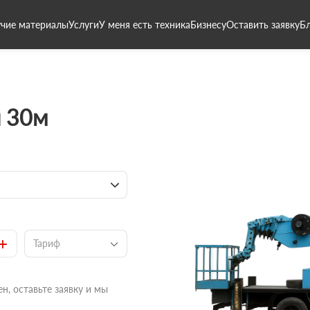
чие материалы
Услуги
У меня есть техника
Бизнесу
Оставить заявку
Б
 30м
+
Тариф
н, оставьте заявку и мы