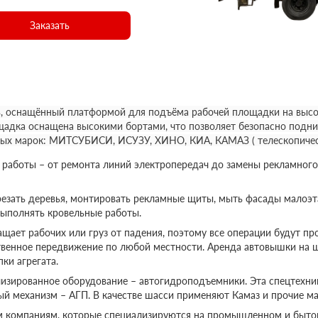
Заказать
, оснащённый платформой для подъёма рабочей площадки на высот
щадка оснащена высокими бортами, что позволяет безопасно подни
ных марок: МИТСУБИСИ, ИСУЗУ, ХИНО, КИА, КАМАЗ ( телескопичес
аботы – от ремонта линий электропередач до замены рекламного
езать деревья, монтировать рекламные щиты, мыть фасады малоэт
выполнять кровельные работы.
ает рабочих или груз от падения, поэтому все операции будут пр
твенное передвижение по любой местности. Аренда автовышки на 
ки агрегата.
изированное оборудование – автогидроподъемники. Эта спецтехник
ый механизм – АГП. В качестве шасси применяют Камаз и прочие ма
м компаниям, которые специализируются на промышленном и бытов