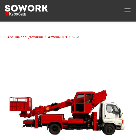
Карабаш
Аренда спец.техники
Автовышка
28м