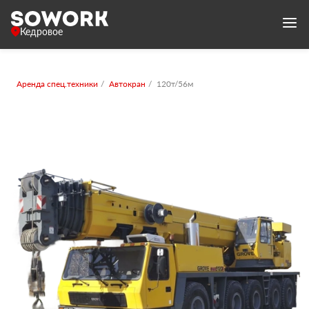
Кедровое
Аренда спец.техники
Автокран
120т/56м