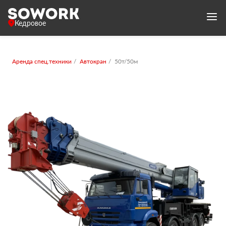
Кедровое
Аренда спец.техники
Автокран
50т/50м