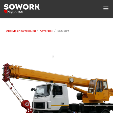
Кедровое
Аренда спец.техники
Автокран
16т/18м