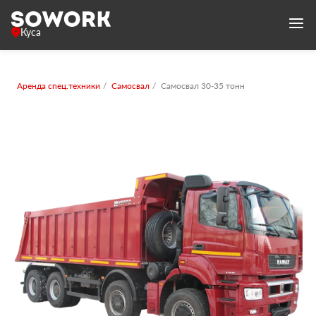
Куса
Аренда спец.техники
Самосвал
Самосвал 30-35 тонн