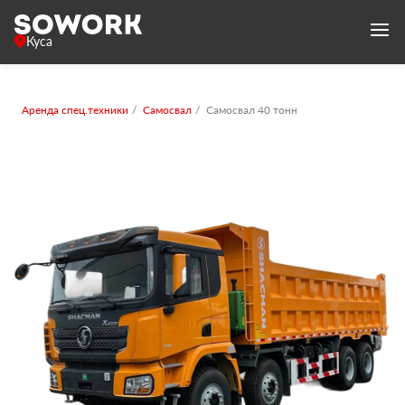
Куса
Аренда спец.техники
Самосвал
Самосвал 40 тонн