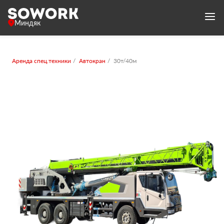
Миндяк
Аренда спец.техники
Автокран
30т/40м