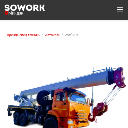
Миндяк
Аренда спец.техники
Автокран
25т/31м