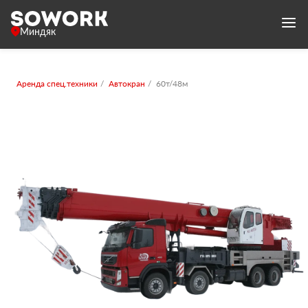
Миндяк
Аренда спец.техники
Автокран
60т/48м