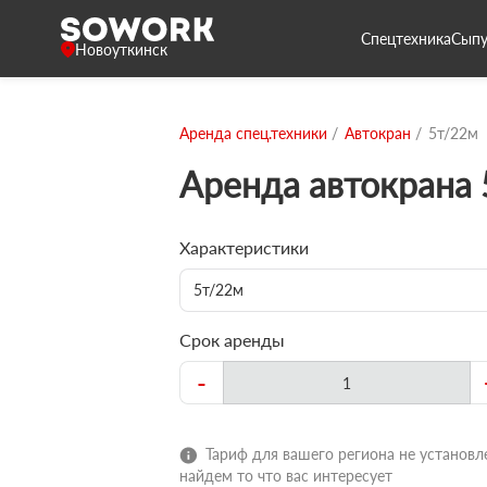
Спецтехника
Сыпу
Новоуткинск
Аренда спец.техники
Автокран
5т/22м
Аренда автокрана
Характеристики
5т/22м
Срок аренды
-
Тариф для вашего региона не установле
найдем то что вас интересует