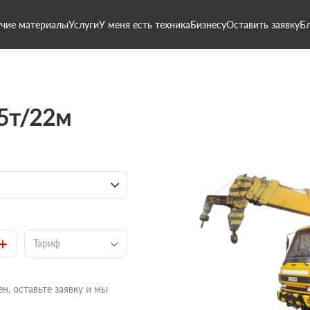
чие материалы
Услуги
У меня есть техника
Бизнесу
Оставить заявку
Б
 5т/22м
+
Тариф
н, оставьте заявку и мы