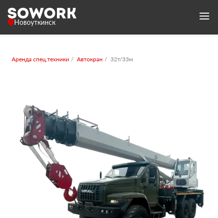
Новоуткинск
Аренда спец.техники
Автокран
32т/33м