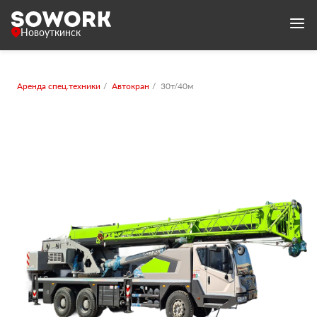
Новоуткинск
Аренда спец.техники
Автокран
30т/40м