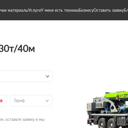
чие материалы
Услуги
У меня есть техника
Бизнесу
Оставить заявку
Б
 30т/40м
+
Тариф
н, оставьте заявку и мы