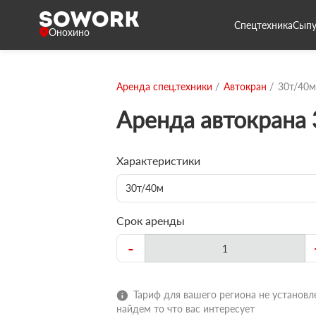
Спецтехника
Сыпу
Онохино
Аренда спец.техники
Автокран
30т/40м
Аренда автокрана
Характеристики
30т/40м
Срок аренды
-
Тариф для вашего региона не установле
найдем то что вас интересует