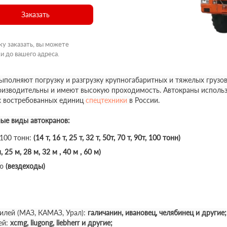
Заказать
ку заказать, вы можете
и до вашего адреса.
полняют погрузку и разгрузку крупногабаритных и тяжелых грузов
роизводительны и имеют высокую проходимость. Автокраны использ
х востребованных единиц
спецтехники
в России.
ные виды автокранов:
 100 тонн:
(14 т, 16 т, 25 т, 32 т, 50т, 70 т, 90т, 100 тонн)
, 25 м, 28 м, 32 м , 40 м , 60 м)
ю
(вездеходы)
илей (МАЗ, КАМАЗ, Урал):
галичанин, ивановец, челябинец и другие;
ей:
xcmg, liugong, liebherr и другие;