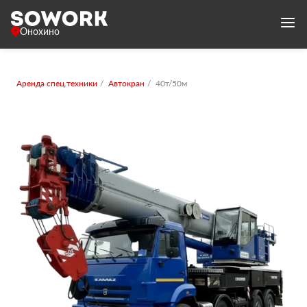
Онохино
Аренда спец.техники
Автокран
40т/50м