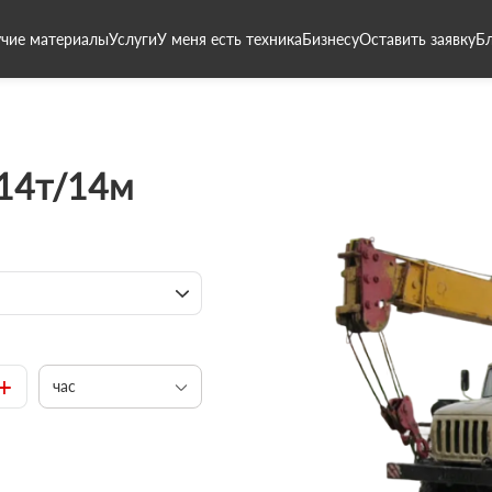
чие материалы
Услуги
У меня есть техника
Бизнесу
Оставить заявку
Б
 14т/14м
+
час