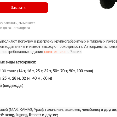
Заказать
ку заказать, вы можете
и до вашего адреса.
полняют погрузку и разгрузку крупногабаритных и тяжелых грузов
роизводительны и имеют высокую проходимость. Автокраны использ
х востребованных единиц
спецтехники
в России.
ные виды автокранов:
 100 тонн:
(14 т, 16 т, 25 т, 32 т, 50т, 70 т, 90т, 100 тонн)
, 25 м, 28 м, 32 м , 40 м , 60 м)
ю
(вездеходы)
илей (МАЗ, КАМАЗ, Урал):
галичанин, ивановец, челябинец и другие;
ей:
xcmg, liugong, liebherr и другие;