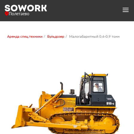
Полетаево
Аренда спец.техники
Бульдозер
Малогабаритный 0,6-0,9 тонн