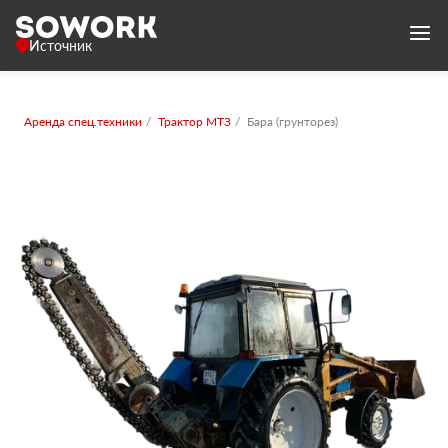
Источник
Аренда спец.техники
Трактор МТЗ
Бара (грунторез)