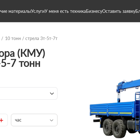
чие материалы
Услуги
У меня есть техника
Бизнесу
Оставить заявку
Б
10 тонн / стрела 3т-5т-7т
ора (КМУ)
-5-7 тонн
+
час