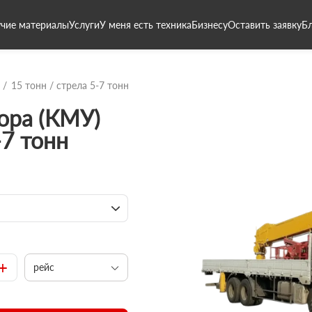
чие материалы
Услуги
У меня есть техника
Бизнесу
Оставить заявку
Б
15 тонн / стрела 5-7 тонн
ора (КМУ)
-7 тонн
+
рейс