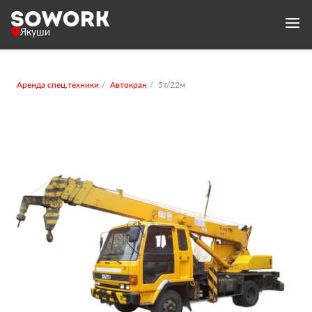
Якуши
Аренда спец.техники
Автокран
5т/22м