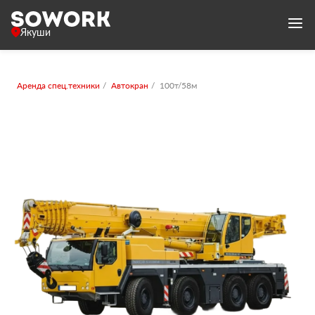
Якуши
Аренда спец.техники
Автокран
100т/58м