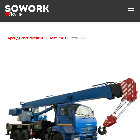
Якуши
Аренда спец.техники
Автокран
25т/33м