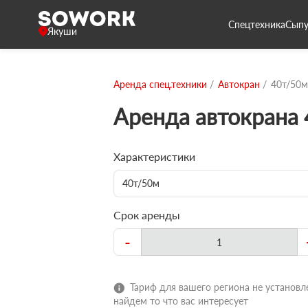
Спецтехника
Сыпу
Якуши
Аренда спец.техники
Автокран
40т/50м
Аренда автокрана
Характеристики
40т/50м
Срок аренды
-
Тариф для вашего региона не установле
найдем то что вас интересует