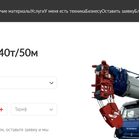
чие материалы
Услуги
У меня есть техника
Бизнесу
Оставить заявку
Б
 40т/50м
+
Тариф
н, оставьте заявку и мы