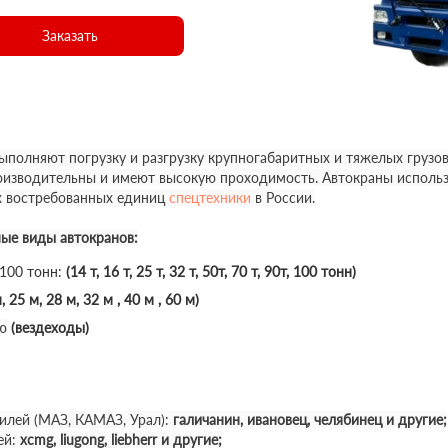
Заказать
полняют погрузку и разгрузку крупногабаритных и тяжелых грузов
роизводительны и имеют высокую проходимость. Автокраны использ
х востребованных единиц
спецтехники
в России.
ные виды автокранов:
 100 тонн:
(14 т, 16 т, 25 т, 32 т, 50т, 70 т, 90т, 100 тонн)
, 25 м, 28 м, 32 м , 40 м , 60 м)
ю
(вездеходы)
илей (МАЗ, КАМАЗ, Урал):
галичанин, ивановец, челябинец и другие;
ей:
xcmg, liugong, liebherr и другие;