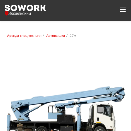
Зюзельский
Аренда спец.техники
Автовышка
27м