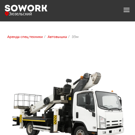
Зюзельский
Аренда спец.техники
Автовышка
35м