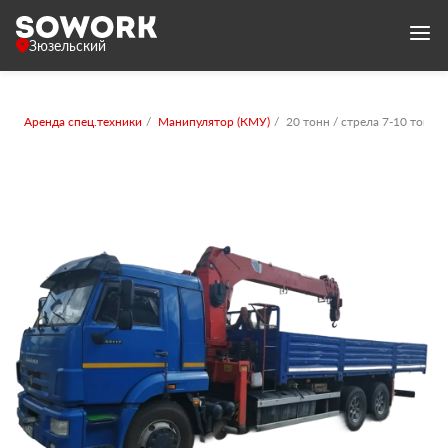
Зюзельский
Аренда спец.техники
Манипулятор (КМУ)
20 тонн / стрела 7-10 тонн