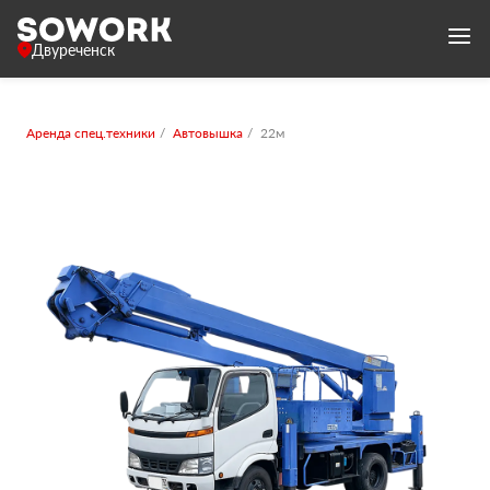
Двуреченск
Аренда спец.техники
Автовышка
22м