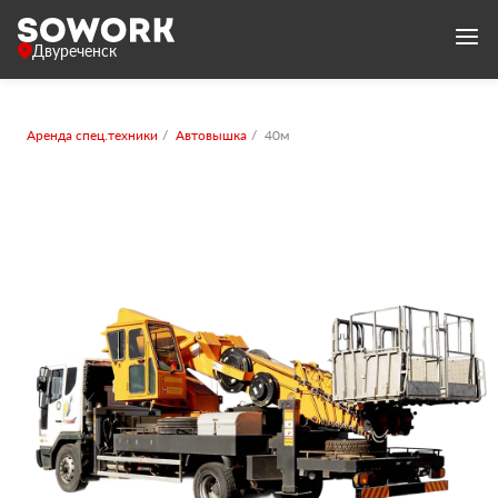
Двуреченск
Аренда спец.техники
Автовышка
40м