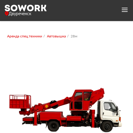
Двуреченск
Аренда спец.техники
Автовышка
28м