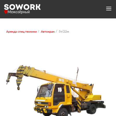
Межозёрный
Аренда спец.техники
Автокран
5т/22м