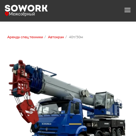
Межозёрный
Аренда спец.техники
Автокран
40т/50м