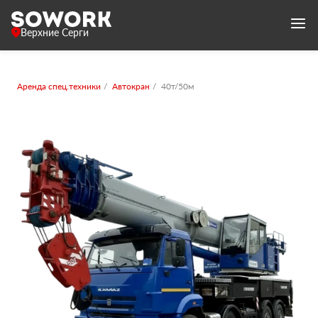
Верхние Серги
Аренда спец.техники
Автокран
40т/50м