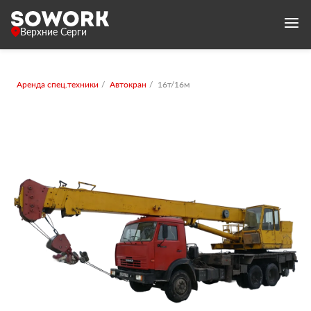
Верхние Серги
Аренда спец.техники
Автокран
16т/16м