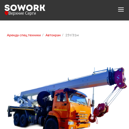
Верхние Серги
Аренда спец.техники
Автокран
25т/31м