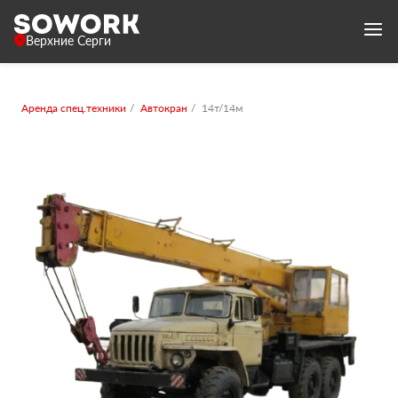
Верхние Серги
Аренда спец.техники
Автокран
14т/14м