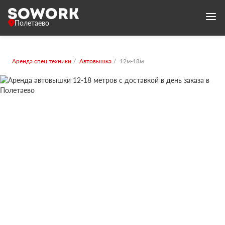
Полетаево
Аренда спец.техники
Автовышка
12м-18м