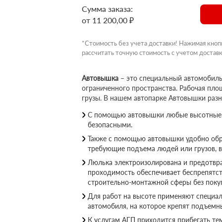
Сумма заказа:
от 11 200,00 ₽
*Стоимость без учета доставки! Нажимая кноп
рассчитать точную стоимость с учетом доставк
Автовышка
– это специальный автомобиль
ограниченного пространства. Рабочая пло
грузы. В нашем автопарке Автовышки раз
С помощью автовышки любые высотные р
безопасными.
Также с помощью автовышки удобно обр
требующие подъема людей или грузов, 
Люлька электроизолирована и предотвращ
проходимость обеспечивает беспрепятс
строительно-монтажной сферы без покуп
Для работ на высоте применяют специал
автомобиля, на которое крепят подъемн
К услугам АГП приходится прибегать те