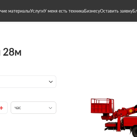
чие материалы
Услуги
У меня есть техника
Бизнесу
Оставить заявку
Б
 28м
+
час