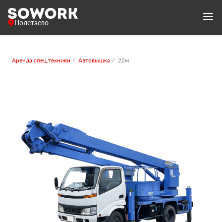
Полетаево
Аренда спец.техники
Автовышка
22м